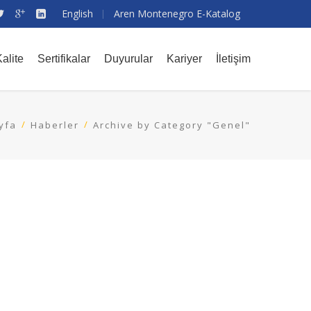
English
Aren Montenegro E-Katalog
alite
Sertifikalar
Duyurular
Kariyer
İletişim
yfa
Haberler
Archive by Category "Genel"