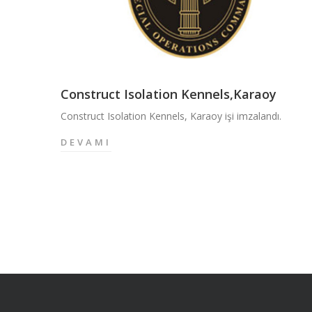
Construct Isolation Kennels,Karaoy
Construct Isolation Kennels, Karaoy işi imzalandı.
DEVAMI
C
O
N
S
T
R
U
C
T
I
S
O