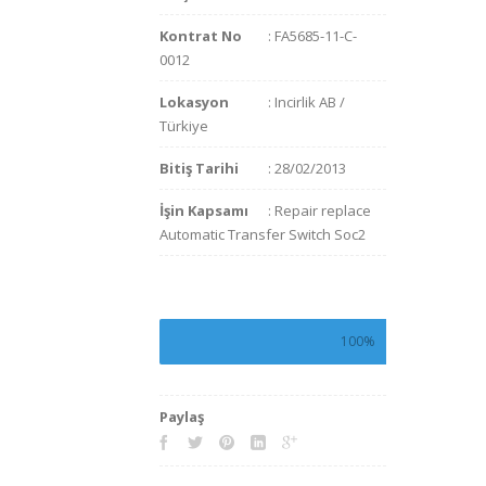
Kontrat No
: FA5685-11-C-
0012
Lokasyon
: Incirlik AB /
Türkiye
Bitiş Tarihi
: 28/02/2013
İşin Kapsamı
: Repair replace
Automatic Transfer Switch Soc2
100%
Paylaş