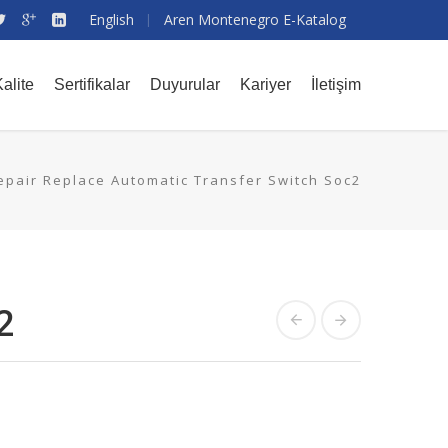
English
Aren Montenegro E-Katalog
alite
Sertifikalar
Duyurular
Kariyer
İletişim
epair Replace Automatic Transfer Switch Soc2
2