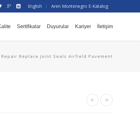
English
Aren Montenegro E-Katalog
alite
Sertifikalar
Duyurular
Kariyer
İletişim
Repair Replace Joint Seals Airfield Pavement