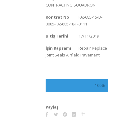
CONTRACTING SQUADRON
Kontrat No
: FA5685-15-D-
0005-FA5685-18-F-0111
Bitiş Tarihi
: 17/11/2019
İşin Kapsamı
: Repair Replace
Joint Seals Airfield Pavement
100%
Paylaş