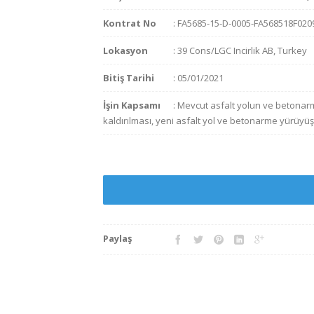
Kontrat No
: FA5685-15-D-0005-FA568518F020
Lokasyon
: 39 Cons/LGC Incirlik AB, Turkey
Bitiş Tarihi
: 05/01/2021
İşin Kapsamı
: Mevcut asfalt yolun ve betonarm
kaldırılması, yeni asfalt yol ve betonarme yürüyü
Paylaş