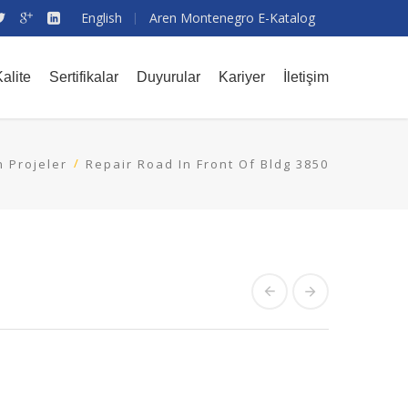
English
Aren Montenegro E-Katalog
alite
Sertifikalar
Duyurular
Kariyer
İletişim
 Projeler
Repair Road In Front Of Bldg 3850