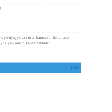
9
e yürüyüş yollarının alt katmanları ile beraber
ş yolu yapılmasını kapsamaktadır.
100%